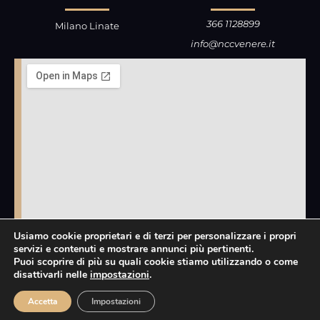
366 1128899
Milano Linate
info@nccvenere.it
Usiamo cookie proprietari e di terzi per personalizzare i propri
servizi e contenuti e mostrare annunci più pertinenti.
Puoi scoprire di più su quali cookie stiamo utilizzando o come
disattivarli nelle
impostazioni
.
Accetta
Impostazioni
Privacy Policy
P.IVA 06947770969